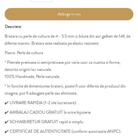
Adauga in cos
Descriere:
Bratara cu perle de cultura de 4 - 5.5 mm si bilute din aur galben de 14K de
diferite marimi.
Bratara este realizata pe elastic rezistent.
Piatra: Perle de cultura
* Pietrele
pretioase si
semipretioase
pot varia usor ca nuanta si forma,
datorita originii lor naturale.
100% Handmade. Perle
naturale.
* In functie de dimensiunea bratarii, poate fi usor diferita de produsul din
imagine, pot fi adaugate perle sau eliminate.
✔️ LIVRARE RAPIDA (1-2 zile lucratoare).
✔️ AMBALAJ CADOU GRATUIT la orice bijuterie.
✔️ SCHIMB/RETUR GRATUIT rapid si simplu.
✔️ CERTIFICAT DE AUTENTICITATE (conform autorizatie
ANPC).