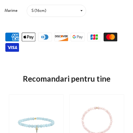
Marime
Recomandari pentru tine
dant - Aur galben de 14K