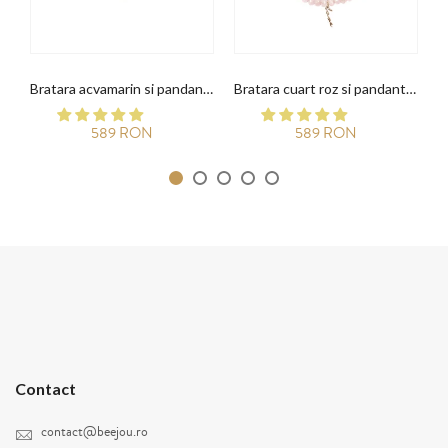
Bratara acvamarin si pandant cheie love - Aur galben de 14K
Bratara cuart roz si pandant love - Aur galben de 14K
589 RON
589 RON
Contact
contact@beejou.ro