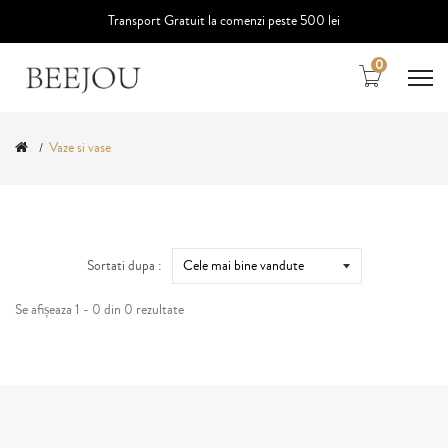
Transport Gratuit la comenzi peste 500 lei
0
Vaze si vase
Sortati dupa :
Se afișeaza 1 - 0 din 0 rezultate