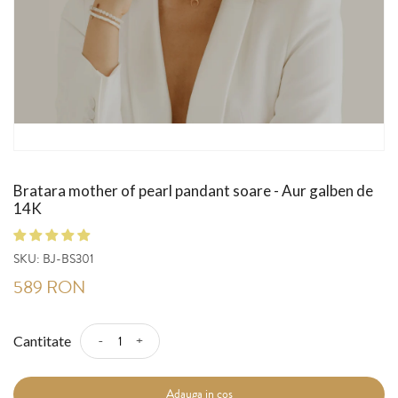
Bratara mother of pearl pandant soare - Aur galben de
14K
SKU:
BJ-BS301
589 RON
-
+
Cantitate
Adauga in cos