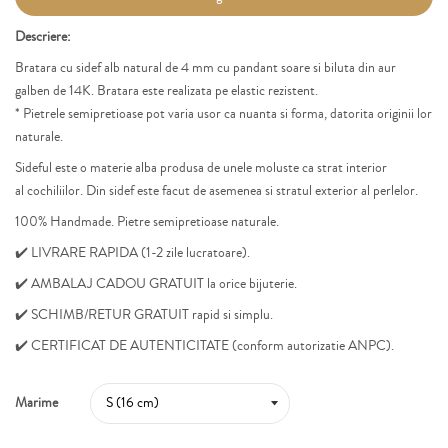
Descriere:
B
ratara cu sidef alb natural
de 4 mm cu pandant soare si biluta din aur
galben de 14K.
Bratara este realizata pe elastic rezistent.
* Pietrele
semipretioase
pot varia usor ca nuanta si forma, datorita originii lor
naturale.
Sideful
este o materie alba produsa de unele moluste ca strat interior
al cochiliilor
. Din sidef este facut de asemenea si stratul exterior al perlelor.
100% Handmade. P
ietre semipretioase naturale.
✔️ LIVRARE RAPIDA (1-2 zile lucratoare).
✔️ AMBALAJ CADOU GRATUIT la orice bijuterie.
✔️ SCHIMB/RETUR GRATUIT rapid si simplu.
✔️ CERTIFICAT DE AUTENTICITATE (conform autorizatie
ANPC).
Marime