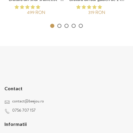
499 RON
319 RON
Contact
contact@beejou.ro
0756 707 157
Informatii