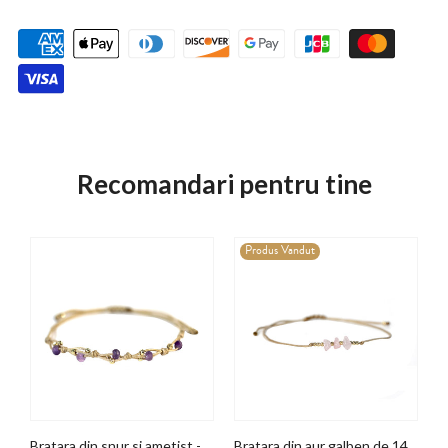
Recomandari pentru tine
Produs Vandut
Bratara din aur galben de 14K cu acvamarin
Bratara din snur si ametist - Aur galben de 14K
Bratara din aur galben de 14K si cuart roz