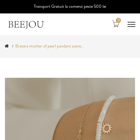
Transport Gratuit la comenzi peste 500 lei
0
Bratara mother of pearl pandant soare...