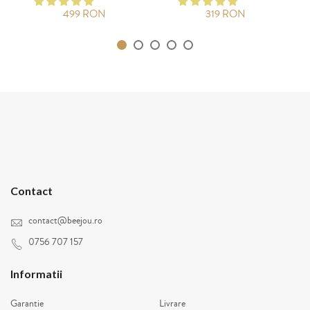
499 RON
319 RON
Contact
contact@beejou.ro
0756 707 157
Informatii
Garantie
Livrare