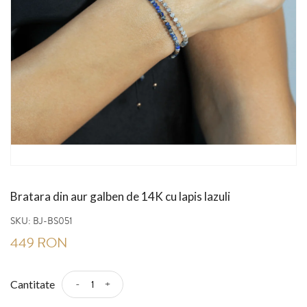
Bratara din aur galben de 14K cu lapis lazuli
SKU:
BJ-BS051
449 RON
-
+
Cantitate