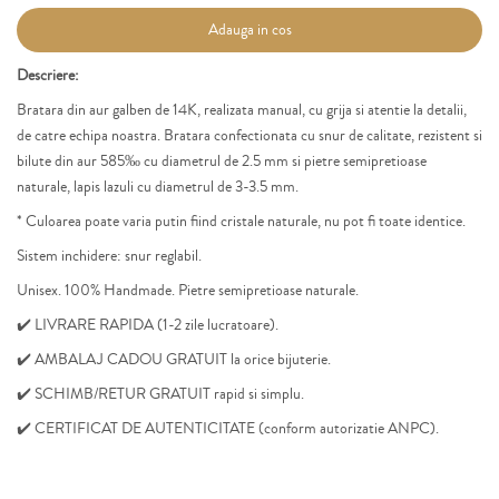
Adauga in cos
Descriere:
Bratara din aur galben de 14K,
realizata manual, cu grija si atentie la detalii,
de catre echipa noastra.
Bratara confectionata cu snur de calitate,
rezistent
si
bilute din aur 585
‰
cu diametrul de 2.5 mm si
pietre semipretioase
naturale, lapis lazuli cu diametrul de 3-3.5 mm.
* Culoarea poate varia putin fiind cristale naturale, nu pot fi toate identice.
Sistem inchidere:
snur reglabil.
Unisex. 100% Handmade. P
ietre semipretioase naturale.
✔️ LIVRARE RAPIDA (1-2 zile lucratoare).
✔️ AMBALAJ CADOU GRATUIT la orice bijuterie.
✔️ SCHIMB/RETUR GRATUIT rapid si simplu.
✔️ CERTIFICAT DE AUTENTICITATE (conform autorizatie
ANPC).