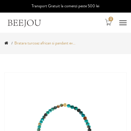
Transport Gratuit la comenzi peste 500 lei
0
Bratara turcoaz african si pandant ev...