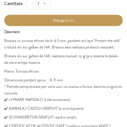
-
+
Cantitate
Adauga in cos
Descriere:
Bratara cu turcoaz african de 4-4.5 mm, pandant evil eye "Protect the wild"
si biluta din aur galben de 14K.
Bratara este realizata pe elastic rezistent.
Bratara din aur galben de 14K,
realizata manual, cu grija si atentie la detalii,
de catre echipa noastra.
Piatra: Turcoaz african
Dimensiune pandant aprox. : 8-9 mm
* Pietrele
semi
pretioase
pot varia usor ca nuanta si forma, datorita originii lor
naturale.
✔️ LIVRARE RAPIDA (1-2 zile lucratoare).
✔️ AMBALAJ CADOU GRATUIT la orice bijuterie.
✔️ SCHIMB/RETUR GRATUIT rapid si simplu.
✔️ CERTIFICAT DE AUTENTICITATE (conform autorizatie
ANPC).