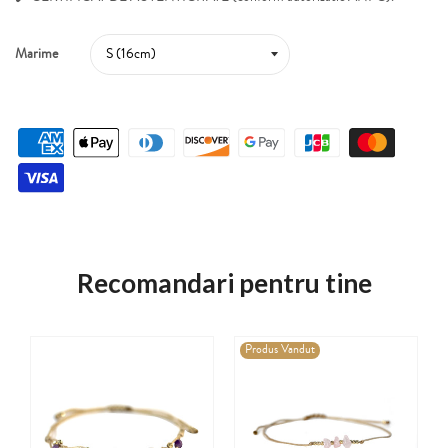
Marime
Recomandari pentru tine
Produs Vandut
Bratara din aur galben de 14K cu acvamarin