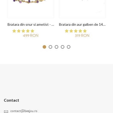
Bratara din snur si ametist - Aur galben de 14K
Bratara din aur galben de 14K si cuart roz
499 RON
319 RON
Contact
contact@beejou.ro